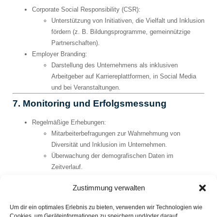
Corporate Social Responsibility (CSR)
:
Unterstützung von Initiativen, die Vielfalt und Inklusion
fördern (z. B. Bildungsprogramme, gemeinnützige
Partnerschaften).
Employer Branding
:
Darstellung des Unternehmens als inklusiven
Arbeitgeber auf Karriereplattformen, in Social Media
und bei Veranstaltungen.
7. Monitoring und Erfolgsmessung
Regelmäßige Erhebungen
:
Mitarbeiterbefragungen zur Wahrnehmung von
Diversität und Inklusion im Unternehmen.
Überwachung der demografischen Daten im
Zeitverlauf.
Berichte erstellen
:
Zustimmung verwalten
Transparente Kommunikation über Fortschritte und
Herausforderungen in der Diversity-Strategie (z. B.
Um dir ein optimales Erlebnis zu bieten, verwenden wir Technologien wie
jährliche Diversitätsberichte).
Cookies, um Geräteinformationen zu speichern und/oder darauf