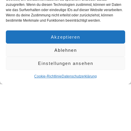
Feedback einholen
:
zuzugreifen. Wenn du diesen Technologien zustimmst, können wir Daten
Kontinuierlicher Dialog mit Mitarbeitern und externen
wie das Surfverhalten oder eindeutige IDs auf dieser Website verarbeiten.
Wenn du deine Zustimmung nicht erteilst oder zurückziehst, können
Partnern zur Optimierung der Maßnahmen.
bestimmte Merkmale und Funktionen beeinträchtigt werden.
8. Budget und Ressourcen
Akzeptieren
Mittel bereitstellen
:
Sicherstellung eines Budgets für Schulungen, externe
Ablehnen
Beratung, Kampagnen und Initiativen.
Ressourcen allokieren
:
Einstellungen ansehen
Einrichtung eines Diversity-Teams oder Ernennung
eines Diversity Officers zur Umsetzung der Strategie.
Cookie-Richtlinie
Datenschutzerklärung
9. Nachhaltigkeit und Skalierbarkeit
Langfristige Integration
:
Diversität als festen Bestandteil der
Unternehmensstrategie etablieren.
Regelmäßige Überprüfung und Anpassung der
Maßnahmen an neue gesellschaftliche Entwicklungen.
Innovationen fördern
: