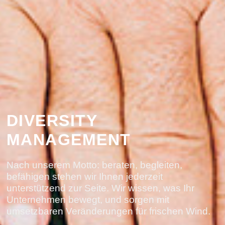
DIVERSITY
MANAGEMENT
Nach unserem Motto: beraten, begleiten,
befähigen stehen wir Ihnen jederzeit
unterstützend zur Seite. Wir wissen, was Ihr
Unternehmen bewegt, und sorgen mit
umsetzbaren Veränderungen für frischen Wind.