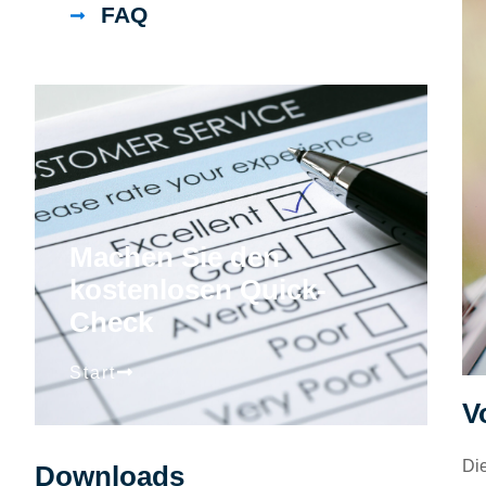
FAQ
Machen Sie den
kostenlosen Quick-
Check
Start
V
Die
Downloads