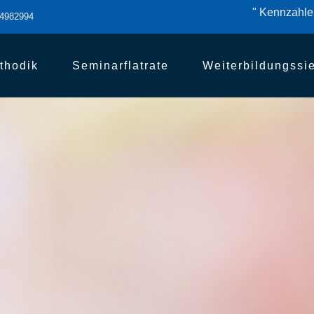
" Kennzahlen
84982994
thodik
Seminarflatrate
Weiterbildungssi