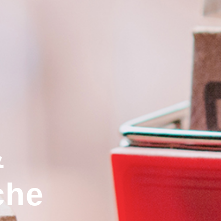
&
che