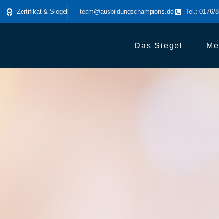
Zertifikat & Siegel
team@ausbildungschampions.de
Tel.: 0176/
Das Siegel
Me