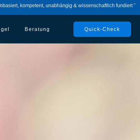
basiert, kompetent, unabhängig & wissenschaftlich fundiert "
egel
Beratung
Quick-Check