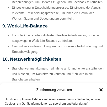
Besprechungen, um Updates zu geben und Feedback zu erhalten.
Einbeziehung in Entscheidungsprozesse:
Einbindung der Azubis in
relevante Entscheidungsprozesse, um ihnen ein Gefühl der
Wertschätzung und Bedeutung zu vermitteln.
9.
Work-Life-Balance
Flexible Arbeitszeiten:
Anbieten flexibler Arbeitszeiten, um eine
ausgewogene Work-Life-Balance zu fördern.
Gesundheitsförderung:
Programme zur Gesundheitsförderung und
Stressbewältigung.
10.
Netzwerkmöglichkeiten
Branchenveranstaltungen:
Teilnahme an Branchenveranstaltungen
und Messen, um Kontakte zu knüpfen und Einblicke in die
Branche zu erhalten.
Interne Netzwerkveranstaltungen:
Organisation von
Zustimmung verwalten
Veranstaltungen, um den Austausch zwischen Azubis und
erfahrenen Mitarbeitern zu fördern.
Um dir ein optimales Erlebnis zu bieten, verwenden wir Technologien wie
11.
Innovative Lehrmethoden
Cookies, um Geräteinformationen zu speichern und/oder darauf