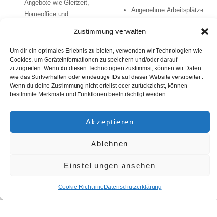
Angebote wie Gleitzeit,
Angenehme Arbeitsplätze:
Homeoffice und
Eine moderne,
Teilzeitarbeit unterstützen
Zustimmung verwalten
ergonomische und
eine gesunde Work-Life-
angenehme
Balance.
Um dir ein optimales Erlebnis zu bieten, verwenden wir Technologien wie
Arbeitsumgebung.
Urlaubs- und
Cookies, um Geräteinformationen zu speichern und/oder darauf
Technologische
zuzugreifen. Wenn du diesen Technologien zustimmst, können wir Daten
Auszeitregelungen:
Ausstattung:
Bereitstellung
wie das Surfverhalten oder eindeutige IDs auf dieser Website verarbeiten.
Ausreichende Urlaubstage
Wenn du deine Zustimmung nicht erteilst oder zurückziehst, können
der notwendigen
und Möglichkeiten für
bestimmte Merkmale und Funktionen beeinträchtigt werden.
Technologien und
Sabbaticals tragen zur
Werkzeuge.
Mitarbeiterzufriedenheit bei.
Akzeptieren
Fazit
6. Kommunikation
und Transparenz
Ablehnen
Ein guter Arbeitgeber zu sein
bedeutet, eine ganzheitliche Sicht
Offene
Einstellungen ansehen
auf das Wohlergehen und die
Kommunikationswege:
Ein
Entwicklung der Mitarbeiter zu
guter Arbeitgeber fördert
Cookie-Richtlinie
Datenschutzerklärung
haben. Es geht darum, eine
eine Kultur der Offenheit, in
Umgebung zu schaffen, in der
der Feedback und Ideen
Mitarbeiter wachsen, sich
willkommen sind.