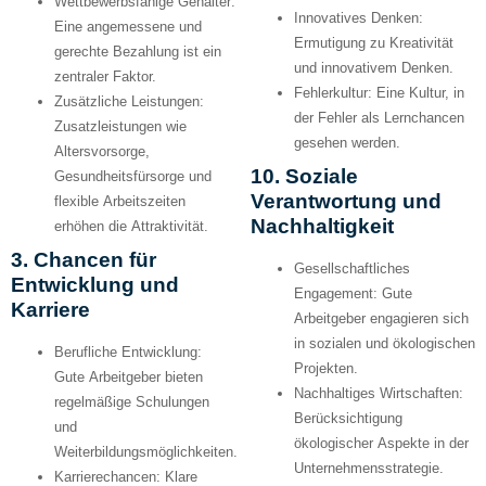
Wettbewerbsfähige Gehälter:
Innovatives Denken:
Eine angemessene und
Ermutigung zu Kreativität
gerechte Bezahlung ist ein
und innovativem Denken.
zentraler Faktor.
Fehlerkultur:
Eine Kultur, in
Zusätzliche Leistungen:
der Fehler als Lernchancen
Zusatzleistungen wie
gesehen werden.
Altersvorsorge,
10. Soziale
Gesundheitsfürsorge und
Verantwortung und
flexible Arbeitszeiten
Nachhaltigkeit
erhöhen die Attraktivität.
3. Chancen für
Gesellschaftliches
Entwicklung und
Engagement:
Gute
Karriere
Arbeitgeber engagieren sich
in sozialen und ökologischen
Berufliche Entwicklung:
Projekten.
Gute Arbeitgeber bieten
Nachhaltiges Wirtschaften:
regelmäßige Schulungen
Berücksichtigung
und
ökologischer Aspekte in der
Weiterbildungsmöglichkeiten.
Unternehmensstrategie.
Karrierechancen:
Klare